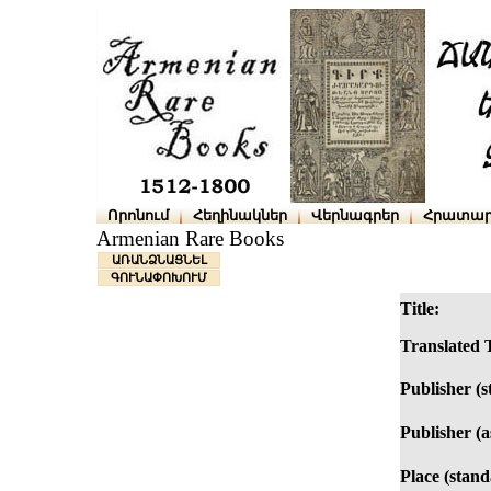
Որոնում
Հեղինակներ
Վերնագրեր
Հրատար
Armenian Rare Books
ԱՌԱՆՁՆԱՑՆԵԼ
ԳՈՒՆԱՓՈԽՈՒՄ
Title:
Translated T
Publisher (s
Publisher (as
Place (stand