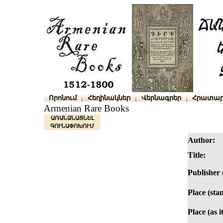
Որոնում
Հեղինակներ
Վերնագրեր
Հրատար
Armenian Rare Books
ԱՌԱՆՁՆԱՑՆԵԼ
ԳՈՒՆԱՓՈԽՈՒՄ
Author:
Title:
Publisher 
Place (sta
Place (as i