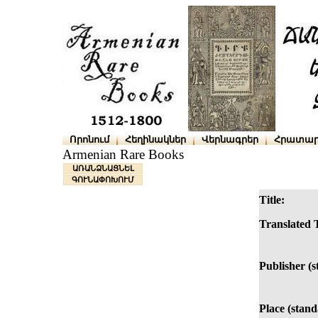
Որոնում
Հեղինակներ
Վերնագրեր
Հրատար
Armenian Rare Books
ԱՌԱՆՁՆԱՑՆԵԼ
ԳՈՒՆԱՓՈԽՈՒՄ
Title:
Translated T
Publisher (s
Place (stand