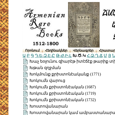
Որոնում
Հեղինակներ
Վերնագրեր
Հրատար
Ա
Բ
Գ
Դ-Ե-Զ-Է-Ը
Թ-Ժ-Ի-Լ
Խ-Ծ-Կ
Հ-Ձ-Ղ-Ճ
Մ
Յ
Ն
Խաչ եօլունու զիարէթ իտէճէք թարիք տ
Խթան զղջման
Խոկմունք քրիստոնէականք (1771)
Խոկումն վարուց
Խոկումն քրիստոնէական (1687)
Խոկումն քրիստոնէական (1719)
Խոկումն քրիստոնէական (1732)
Խոստովանարան
Խոստովանարան կամ ամբաստանար