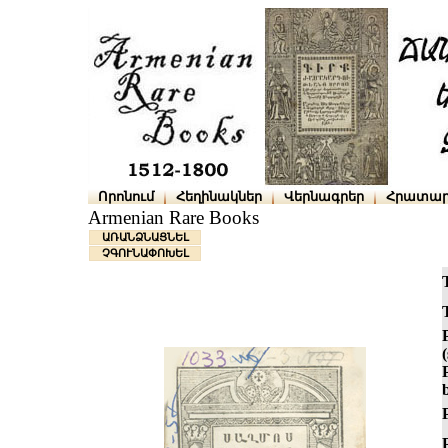
Որոնում
Հեղինակներ
Վերնագրեր
Հրատար
Armenian Rare Books
ԱՌԱՆՁՆԱՑՆԵԼ
ՉԳՈՒՆԱՓՈԽԵԼ
T