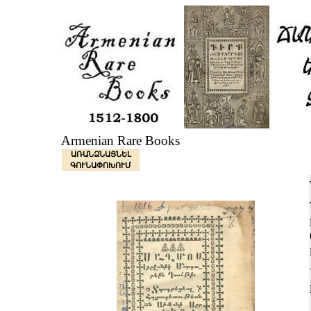
Armenian Rare Books
ԱՌԱՆՁՆԱՑՆԵԼ
ԳՈՒՆԱՓՈԽՈՒՄ