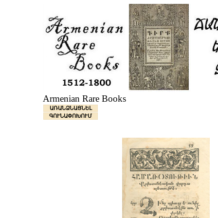
Armenian Rare Books
ԱՌԱՆՁՆԱՑՆԵԼ
ԳՈՒՆԱՓՈԽՈՒՄ