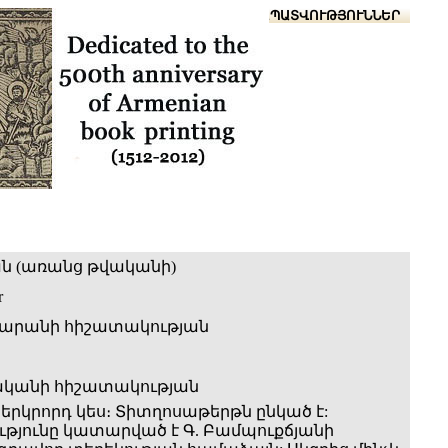
Տուն
Օգնություն
ՆԱԽԱՊԱՏՎՈՒԹՅՈՒՆՆԵՐ
ն (առանց թվականի)
r
արանի հիշատակության
ականի հիշատակության
 երկրորդ կես։ Տիտղոսաթերթն ընկած է:
թյունը կատարված է Գ. Բամպուքճյանի