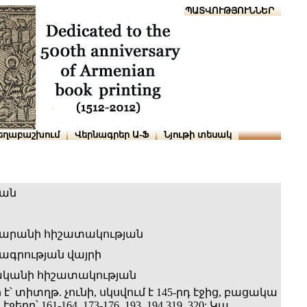
Տուն
Օգնություն
ՆԱԽԱՊԱՏՎՈՒԹՅՈՒՆՆԵՐ
եղաբաշխում
Վերնագրեր Ա-Ֆ
Նյութի տեսակ
ան
արանի հիշատակության
գրության վայրի
ականի հիշատակության
 է՝ տիտղթ. չունի, սկսվում է 145-րդ էջից, բացակա
ջերը՝ 161-164, 173-176, 193, 194 319, 320: Կա