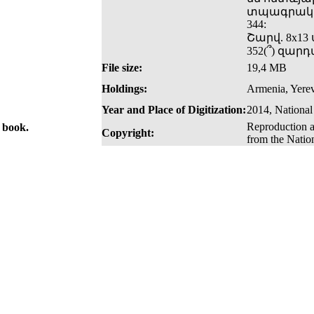
տպագրական
344:
Շարվ. 8x13 
352(՞) զար
File size:
19,4 MB
Holdings:
Armenia, Yerev
Year and Place of Digitization:
2014, National
Reproduction a
e book.
Copyright:
from the Natio