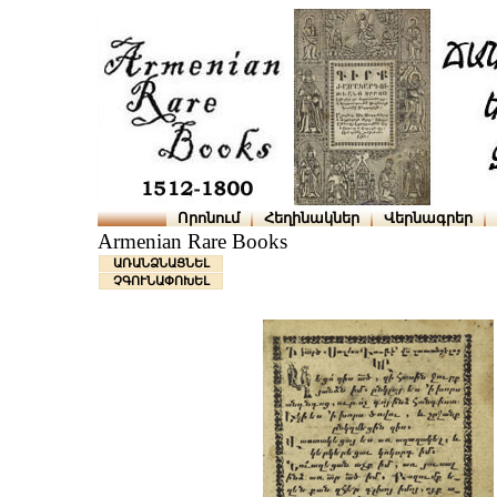
Որոնում
Հեղինակներ
Վերնագրեր
Armenian Rare Books
ԱՌԱՆՁՆԱՑՆԵԼ
ՉԳՈՒՆԱՓՈԽԵԼ