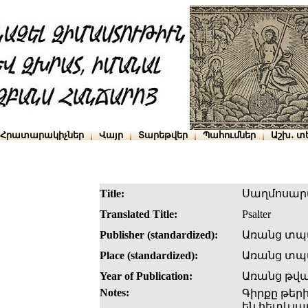
Հրատարակիչներ
Վայր
Տարեթվեր
Պահումներ
Աշխ․ տ
Title:
Սաղմոսար
Translated Title:
Psalter
Publisher (standardized):
Առանց տպ
Place (standardized):
Առանց տպա
Year of Publication:
Առանց թվ
Notes:
Գիրքը թերի
են հետևյալ է