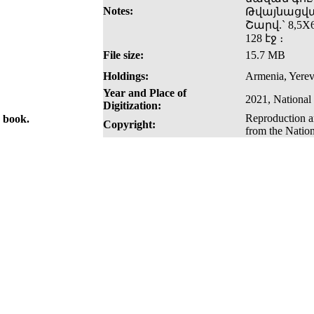
Notes:
Թվայնացված
Շարվ.` 8,5X6
128 էջ ։
File size:
15.7 MB
Holdings:
Armenia, Yerev
Year and Place of
2021, National
Digitization:
Reproduction an
e book.
Copyright:
from the Natio