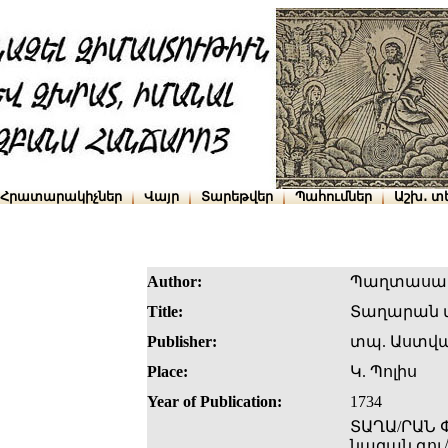
Հրատարակիչներ
Վայր
Տարեթվեր
Պահումներ
Աշխ․ տ
Author:
Պաղտասար
Title:
Տաղարան 
Publisher:
տպ. Աստվա
Place:
Կ. Պոլիս
Year of Publication:
1734
ՏԱՂԱ/ՐԱՆ Փ
նազան գու/