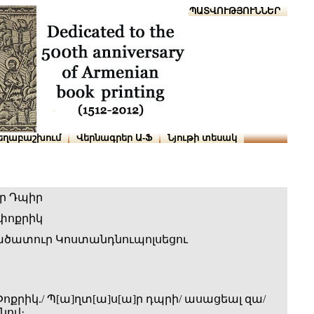
Տուն
Օգնություն
ՆԱԽԱՊԱՏՎՈՒԹՅՈՒՆՆԵՐ
եղաբաշխում
Վերնագրեր Ա-Ֆ
Նյութի տեսակ
 Դպիր
փոքրիկ
ծատուր Կոստանդնուպոլսեցու
ոքրիկ./ Պ[ա]ղտ[ա]ս[ա]ր դպրի/ ասացեալ զա/
նով։