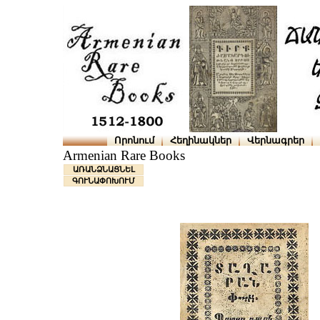
Որոնում
Հեղինակներ
Վերնագրեր
Armenian Rare Books
ԱՌԱՆՁՆԱՑՆԵԼ
ԳՈՒՆԱՓՈԽՈՒՄ