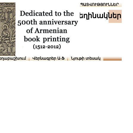
Տուն
Օգնություն
ՆԱԽԱՊԱՏՎՈՒԹՅՈՒՆՆԵՐ
հեղինակներ
եղաբաշխում
Վերնագրեր Ա-Ֆ
Նյութի տեսակ