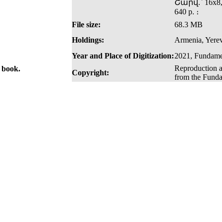
Շարվ.` 16x8,
640 p. ։
File size:
68.3 MB
Holdings:
Armenia, Yere
Year and Place of Digitization:
2021, Fundame
Reproduction a
e book.
Copyright:
from the Funda