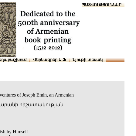
Տուն
Օգնություն
ՆԱԽԱՊԱՏՎՈՒԹՅՈՒՆՆԵՐ
եղաբաշխում
Վերնագրեր Ա-Ֆ
Նյութի տեսակ
dventures of Joseph Emin, an Armenian
արանի հիշատակության
ish by Himself.