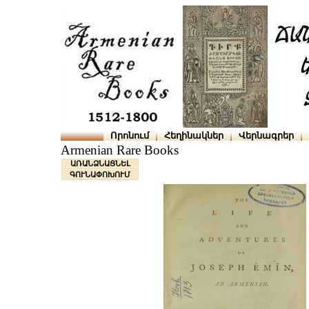
Որոնում
Հեղինակներ
Վերնագրեր
Armenian Rare Books
ԱՌԱՆՁՆԱՑՆԵԼ
ԳՈՒՆԱՓՈԽՈՒՄ