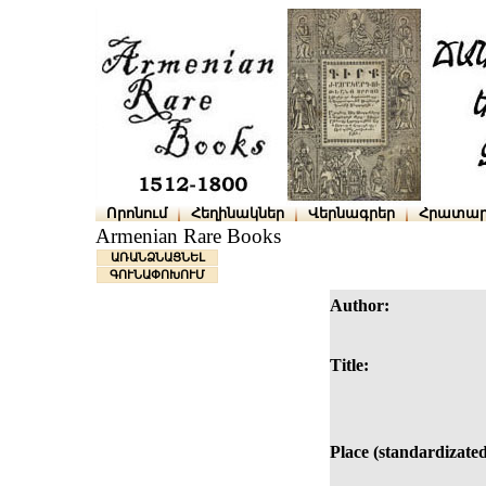
Որոնում
Հեղինակներ
Վերնագրեր
Հրատար
Armenian Rare Books
ԱՌԱՆՁՆԱՑՆԵԼ
ԳՈՒՆԱՓՈԽՈՒՄ
Author:
Title:
Place (standardizated