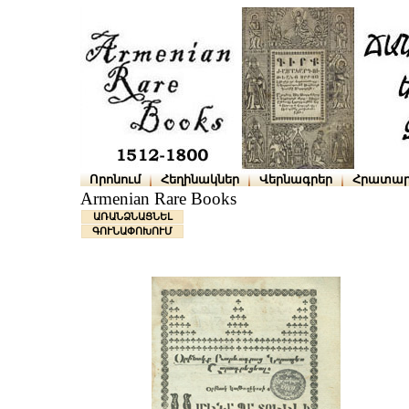
Որոնում
Հեղինակներ
Վերնագրեր
Հրատար
Armenian Rare Books
ԱՌԱՆՁՆԱՑՆԵԼ
ԳՈՒՆԱՓՈԽՈՒՄ