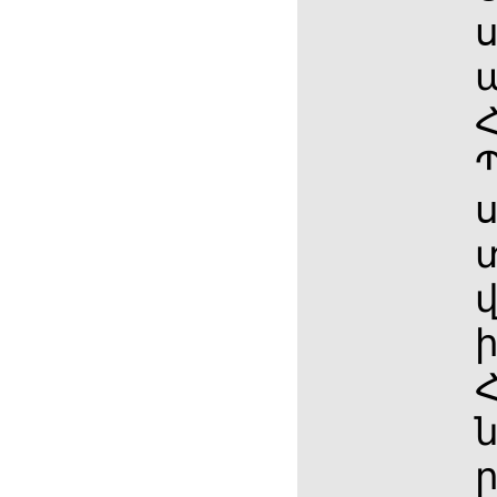
ս
Հ
ս
ն