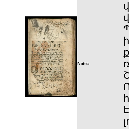
ի
ք
ռ
Notes:
Շ