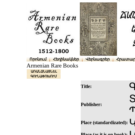
Որոնում
Հեղինակներ
Վերնագրեր
Հրատար
Armenian Rare Books
ԱՌԱՆՁՆԱՑՆԵԼ
ԳՈՒՆԱՓՈԽՈՒՄ
Title:
Publisher:
Կ
Place (standardizated):
Place (as it is on book):