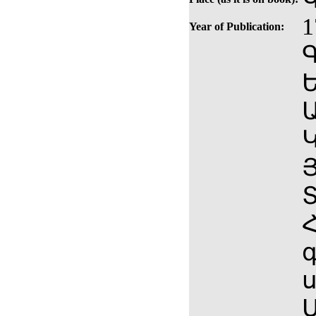
1
Year of Publication:
Ե
Ա
Կ
Յ
Տ
Հ
գ
ս