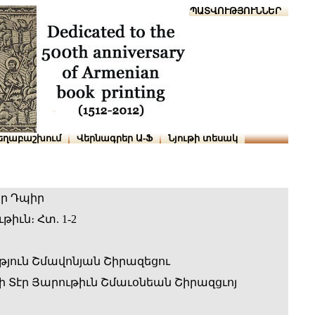
Տուն
Օգնություն
ՆԱԽԱՊԱՏՎՈՒԹՅՈՒՆՆԵՐ
եղաբաշխում
Վերնագրեր Ա-Ֆ
Նյութի տեսակ
ր Դպիր
իւն։ Հտ. 1-2
թյուն Շմավոնյան Շիրազեցու
 Տէր Յարութիւն Շմաւօնեան Շիրազցւոյ