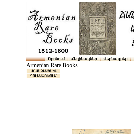
Որոնում
Հեղինակներ
Վերնագրեր
Armenian Rare Books
ԱՌԱՆՁՆԱՑՆԵԼ
ԳՈՒՆԱՓՈԽՈՒՄ