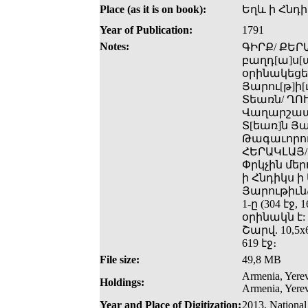
Place (as it is on book):
Եղև ի Հնդ
Year of Publication:
1791
Notes:
ԳԻՐՔ/ ՔԵՐ
բաղդ[ա]ս[ա
օրինակեցե[
Յարու[թ]ի[
Տեառն/ ՂՈՒ
Վաղարշապա
Տ[եառ]ն Յա
Թագաւորութ
ՀԵՐԱԿԼԱՅ/ 
Փրկչին մերո
ի Հնդիկս 
Յարութիւն/
1-ը (304 էջ
օրինակն է:
Շարվ. 10,5x6
619 էջ։
File size:
49,8 MB
Armenia, Yerev
Holdings:
Armenia, Yerev
Year and Place of Digitization:
2013, National