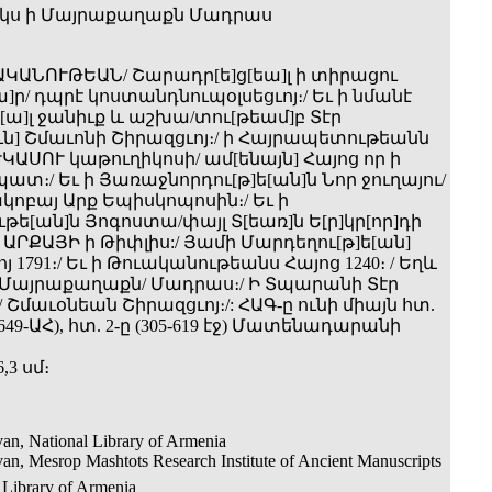
իկս ի Մայրաքաղաքն Մադրաս
ԱԿԱՆՈՒԹԵԱՆ/ Շարադր[ե]ց[եա]լ ի տիրացու
]ր/ դպրէ կոստանդնուպօլսեցւոյ։/ Եւ ի նմանէ
ա]լ ջանիւք և աշխա­/տու[թեամ]բ Տէր
ւն] Շմաւոնի Շիրազցւոյ։/ ի Հայրապետութեանն
ԿԱՍՈՒ կաթուղիկոսի/ ամ[ենայն] Հայոց որ ի
տ։/ Եւ ի Յառաջնորդու[թ]ե[ան]ն Նոր ջուղայու/
կոբայ Արք Եպիսկոպոսին։/ Եւ ի
ե[ան]ն Յոգոստա/փայլ Տ[եառ]ն Ե[ր]կր[որ]դի
ԱՐՔԱՅԻ ի Թիփլիս:/ Յամի Մարդեղու[թ]ե[ան]
յ 1791։/ Եւ ի Թուականութեանս Հայոց 1240։ / Եղև
ի Մայրաքաղաքն/ Մադրաս։/ Ի Տպարանի Տէր
 Շմաւօնեան Շիրազցւոյ։/: ՀԱԳ-ը ունի միայն հտ.
, 1649-ԱՀ), հտ. 2-ը (305-619 էջ) Մատենադարանի
,3 սմ։
an, National Library of Armenia
an, Mesrop Mashtots Research Institute of Ancient Manuscripts
 Library of Armenia