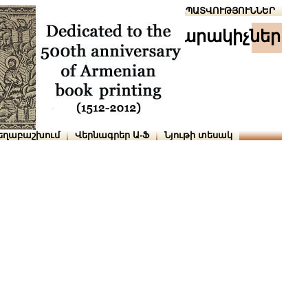
Տուն
Օգնություն
ՆԱԽԱՊԱՏՎՈՒԹՅՈՒՆՆԵՐ
հրատարակիչներ
եղաբաշխում
Վերնագրեր Ա-Ֆ
Նյութի տեսակ