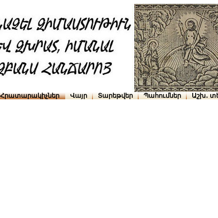
Հրատարակիչներ
Վայր
Տարեթվեր
Պահումներ
Աշխ․ տ