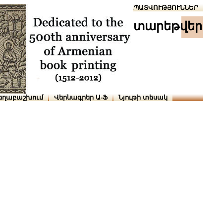
Տուն
Օգնություն
ՆԱԽԱՊԱՏՎՈՒԹՅՈՒՆՆԵՐ
տարեթվեր
եղաբաշխում
Վերնագրեր Ա-Ֆ
Նյութի տեսակ