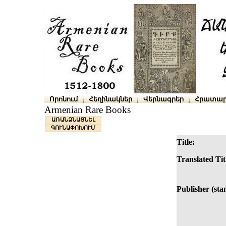
Որոնում
Հեղինակներ
Վերնագրեր
Հրատար
Armenian Rare Books
ԱՌԱՆՁՆԱՑՆԵԼ
ԳՈՒՆԱՓՈԽՈՒՄ
Title:
Translated Tit
Publisher (sta