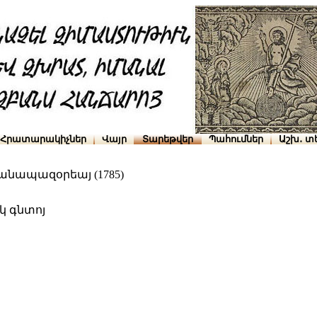
Հրատարակիչներ
Վայր
Տարեթվեր
Պահումներ
Աշխ․ տ
հանապազօրեայ (1785)
 գնտոյ