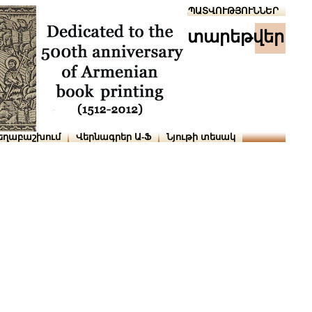
Տուն
Օգնություն
ՆԱԽԱՊԱՏՎՈՒԹՅՈՒՆՆԵՐ
տարեթվեր
եղաբաշխում
Վերնագրեր Ա-Ֆ
Նյութի տեսակ