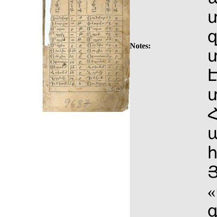
զ
Notes:
Յ