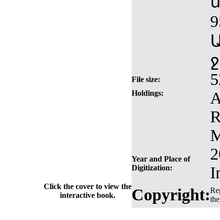
9
5
File size:
Holdings:
A
R
M
2
Year and Place of
Digitization:
I
Click the cover to view the
Copyright:
Rep
interactive book.
the