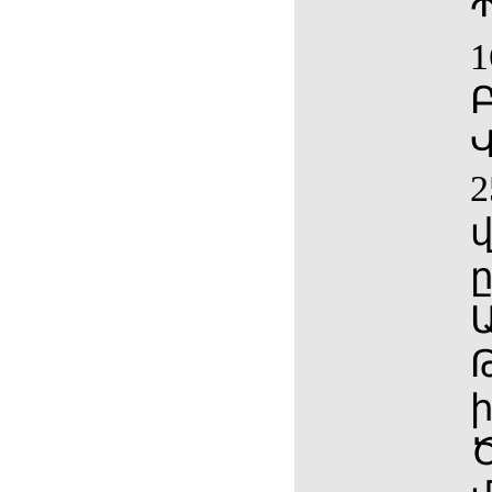
1
Բ
Վ
2
ը
Ա
ի