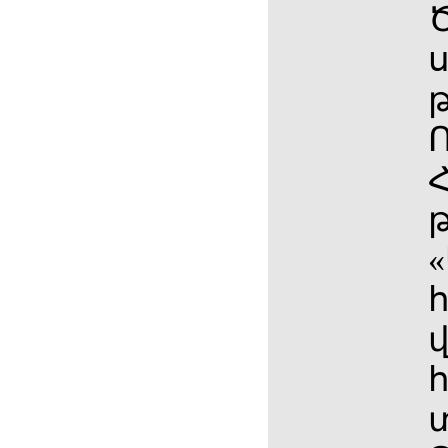
ս
«
վ