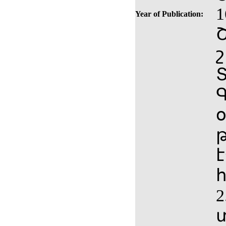
1
Year of Publication:
շ
թ
է
2
տ