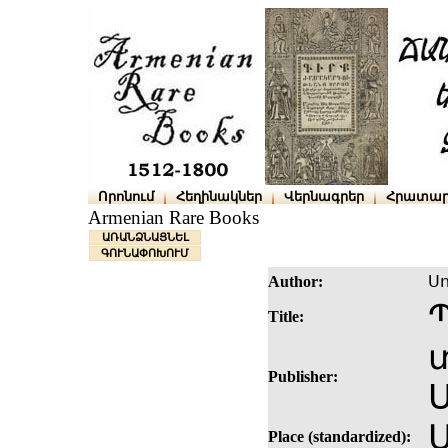
Որոնում
Հեղինակներ
Վերնագրեր
Հրատար
Armenian Rare Books
ԱՌԱՆՁՆԱՑՆԵԼ
ԳՈՒՆԱՓՈԽՈՒՄ
Author:
Սո
Title:
տ
Publisher:
Place (standardized):