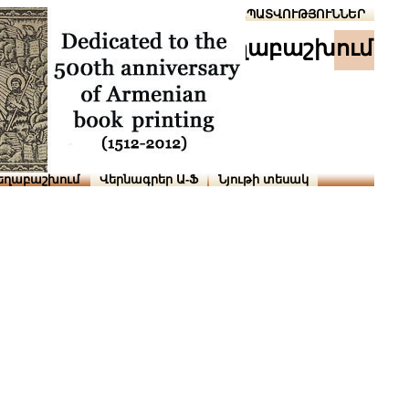
Տուն
Օգնություն
ՆԱԽԱՊԱՏՎՈՒԹՅՈՒՆՆԵՐ
աշխ․ տեղաբաշխում
եղաբաշխում
Վերնագրեր Ա-Ֆ
Նյութի տեսակ