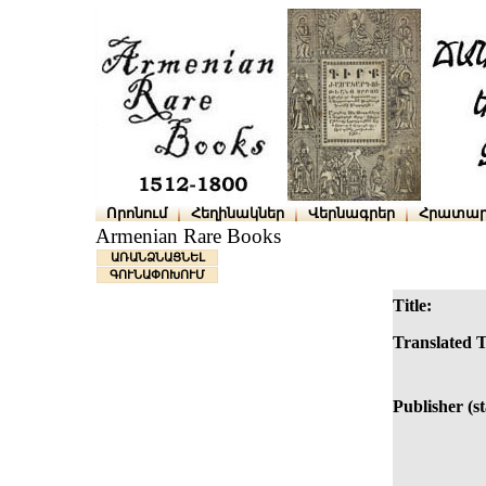
Որոնում
Հեղինակներ
Վերնագրեր
Հրատար
Armenian Rare Books
ԱՌԱՆՁՆԱՑՆԵԼ
ԳՈՒՆԱՓՈԽՈՒՄ
Title:
Translated T
Publisher (s