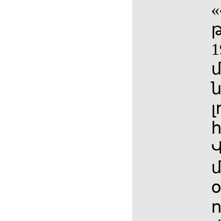
«
1
ն