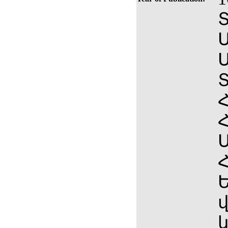
Ս
Տ
Հ
կ