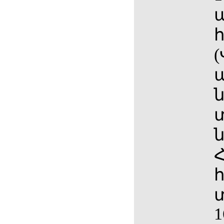
(
ա
ն
ն
հ
տ
1