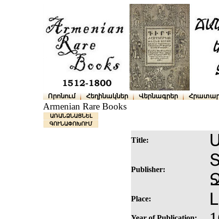
Որոնում
Հեղինակներ
Վերնագրեր
Հրատար
Armenian Rare Books
ԱՌԱՆՁՆԱՑՆԵԼ
ԳՈՒՆԱՓՈԽՈՒՄ
Title:
Publisher:
Place:
1
Year of Publication: