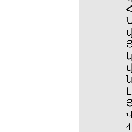
վ
կ
վ
Լ
4