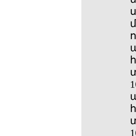
տ
1
հ
տ
1