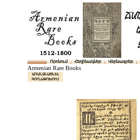
Որոնում
Հեղինակներ
Վերնագրեր
Armenian Rare Books
ԱՌԱՆՁՆԱՑՆԵԼ
ԳՈՒՆԱՓՈԽՈՒՄ