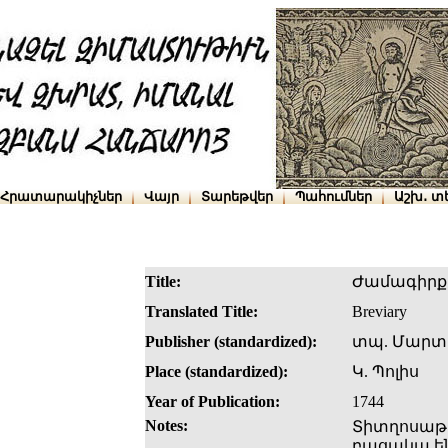
Հրատարակիչներ
Վայր
Տարեթվեր
Պահումներ
Աշխ․ տ
Title:
Ժամագիրք
Translated Title:
Breviary
Publisher (standardized):
տպ. Մարտ
Place (standardized):
Կ. Պոլիս
Year of Publication:
1744
Notes:
Տիտղոսաթեր
բացակա են հե