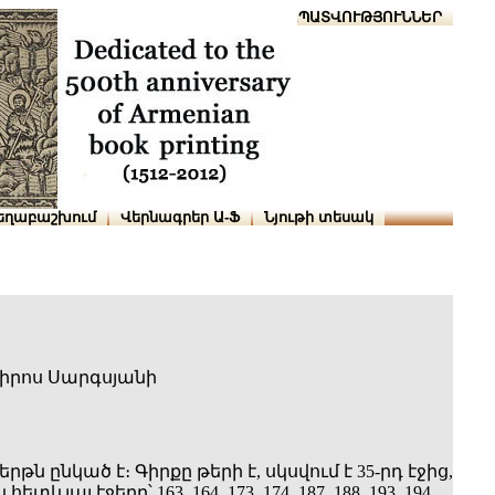
Տուն
Օգնություն
ՆԱԽԱՊԱՏՎՈՒԹՅՈՒՆՆԵՐ
եղաբաշխում
Վերնագրեր Ա-Ֆ
Նյութի տեսակ
իրոս Սարգսյանի
թն ընկած է։ Գիրքը թերի է, սկսվում է 35-րդ էջից,
տևյալ էջերը՝ 163, 164, 173, 174, 187, 188, 193, 194,