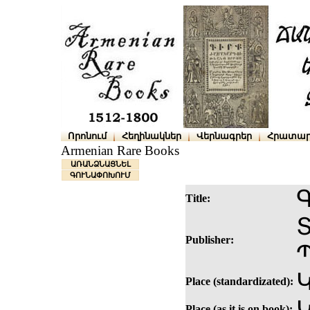
Որոնում
Հեղինակներ
Վերնագրեր
Հրատար
Armenian Rare Books
ԱՌԱՆՁՆԱՑՆԵԼ
ԳՈՒՆԱՓՈԽՈՒՄ
Title:
Publisher:
Կ
Place (standardizated):
Place (as it is on book):