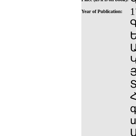
1
Year of Publication:
Ե
Ա
Կ
Յ
Տ
Հ
գ
ս