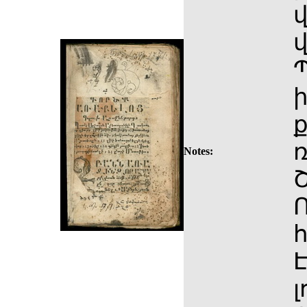
ի
ք
ռ
Notes:
Շ