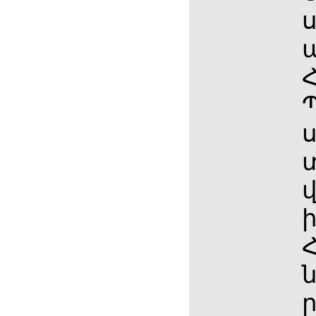
ս
Հ
ս
ն