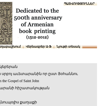
Տուն
Օգնություն
ՆԱԽԱՊԱՏՎՈՒԹՅՈՒՆՆԵՐ
եղաբաշխում
Վերնագրեր Ա-Ֆ
Նյութի տեսակ
կեբերան
ն սրբոյ աւետարանին որ ըստ Յօհաննու
 the Gospel of Saint John
արանի հիշատակության
նուպօլիս քաղաքի