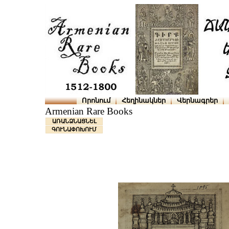
Որոնում
Հեղինակներ
Վերնագրեր
Armenian Rare Books
ԱՌԱՆՁՆԱՑՆԵԼ
ԳՈՒՆԱՓՈԽՈՒՄ