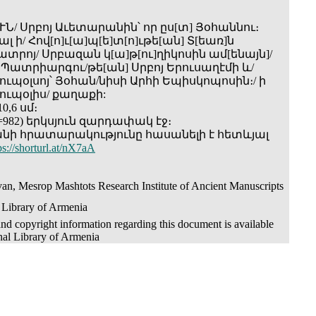
Ն/ Սրբոյ Աւետարանին՝ որ ըս[տ] Յօհաննու։
 ի/ Հով[ո]ւ[ա]պ[ե]տ[ո]ւթե[ան] Տ[եառ]ն
տրոյ/ Սրբազան կ[ա]թ[ու]ղիկոսին ամ[ենայն]/
ի Պատրիարգու/թե[ան] Սրբոյ Երուսաղէմի և/
ւպօլսոյ՝ Յօհան/նիսի Արհի Եպիսկոպոսին։/ ի
ւպօլիս/ քաղաքի:
0,6 սմ։
(=982) երկսյուն զարդափակ էջ։
անի հրատարակությունը հասանելի է հետևյալ
ps://shorturl.at/nX7aA
an, Mesrop Mashtots Research Institute of Ancient Manuscripts
 Library of Armenia
nd copyright information regarding this document is available
nal Library of Armenia