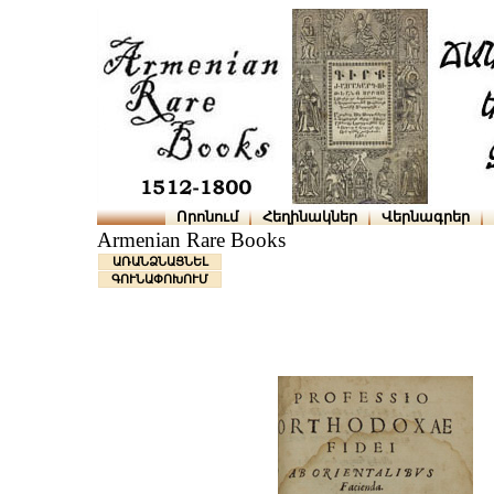
Որոնում
Հեղինակներ
Վերնագրեր
Armenian Rare Books
ԱՌԱՆՁՆԱՑՆԵԼ
ԳՈՒՆԱՓՈԽՈՒՄ