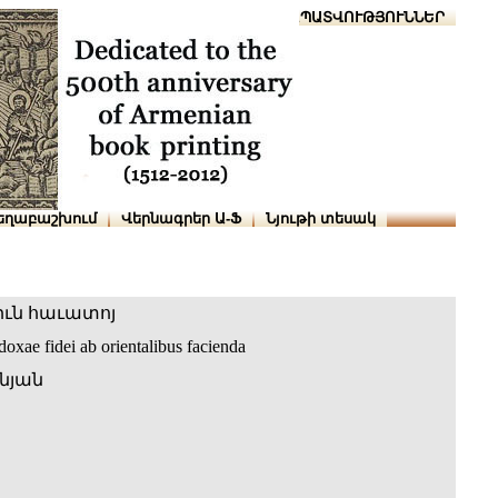
Տուն
Օգնություն
ՆԱԽԱՊԱՏՎՈՒԹՅՈՒՆՆԵՐ
եղաբաշխում
Վերնագրեր Ա-Ֆ
Նյութի տեսակ
ւն հաւատոյ
doxae fidei ab orientalibus facienda
նյան