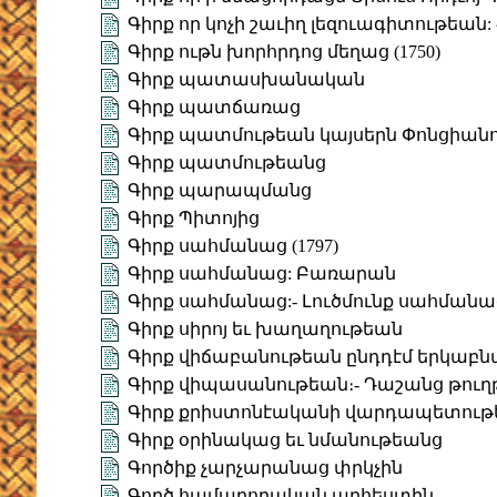
Գիրք որ կոչի շաւիղ լեզուագիտութեան
Գիրք ութն խորհրդոց մեղաց (1750)
Գիրք պատասխանական
Գիրք պատճառաց
Գիրք պատմութեան կայսերն Փոնցիան
Գիրք պատմութեանց
Գիրք պարապմանց
Գիրք Պիտոյից
Գիրք սահմանաց (1797)
Գիրք սահմանաց: Բառարան
Գիրք սահմանաց:- Լուծմունք սահմանա
Գիրք սիրոյ եւ խաղաղութեան
Գիրք վիճաբանութեան ընդդէմ երկաբ
Գիրք վիպասանութեան։- Դաշանց թուղ
Գիրք քրիստոնէականի վարդապետութեա
Գիրք օրինակաց եւ նմանութեանց
Գործիք չարչարանաց փրկչին
Գործ համարողական արհեստին