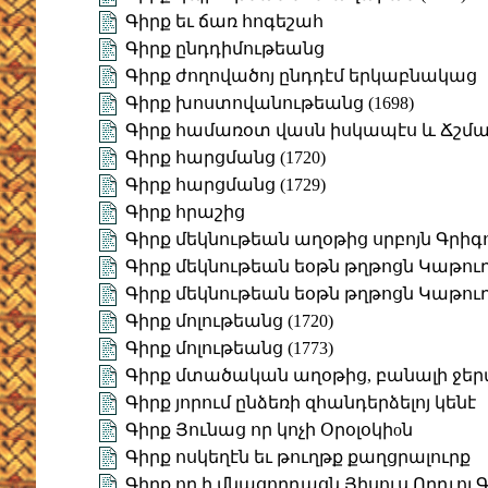
Գիրք եւ ճառ հոգեշահ
Գիրք ընդդիմութեանց
Գիրք ժողովածոյ ընդդէմ երկաբնակաց
Գիրք խոստովանութեանց (1698)
Գիրք համառօտ վասն իսկապէս և Ճշմ
Գիրք հարցմանց (1720)
Գիրք հարցմանց (1729)
Գիրք հրաշից
Գիրք մեկնութեան աղօթից սրբոյն Գրիգ
Գիրք մեկնութեան եօթն թղթոցն Կաթուղի
Գիրք մեկնութեան եօթն թղթոցն Կաթուղի
Գիրք մոլութեանց (1720)
Գիրք մոլութեանց (1773)
Գիրք մտածական աղօթից, բանալի ջերմ
Գիրք յորում ընձեռի զհանդերձելոյ կենէ
Գիրք Յունաց որ կոչի Օրօլօկիoն
Գիրք ոսկեղէն եւ թուղթք քաղցրալուրք
Գիրք որ ի մնացորդացն Յիսուս Որդւոյ 