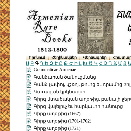
Որոնում
Հեղինակներ
Վերնագրեր
Հրատար
Ա
Բ
Գ
Դ-Ե-Զ-Է-Ը
Թ-Ժ-Ի-Լ
Խ-Ծ-Կ
Հ-Ձ-Ղ-Ճ
Մ
Յ
Ն
Grammaticae Armenae
Գանձարան ծանուցմանց
Գանձ չափոյ, կշռոյ, թուոց եւ դրամից բ
Գաւազան կրկնազօր
Գիրգ մտածական աղօթից, բանալի ջեր
Գիրգ վայելուչ եւ հարկաւոր հանուրց
Գիրք աղօթից (1667)
Գիրք աղօթից (1701-1702)
Գիրք աղօթից (1721)