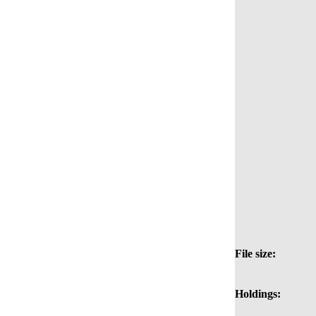
File size:
Holdings: