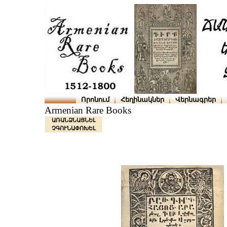
Որոնում
Հեղինակներ
Վերնագրեր
Armenian Rare Books
ԱՌԱՆՁՆԱՑՆԵԼ
ՉԳՈՒՆԱՓՈԽԵԼ