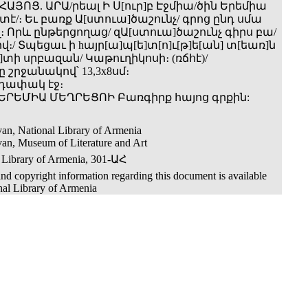
ՀԱՅՈՑ. ԱՐԱ/րեալ Ի Ս[ուր]բ Էջմիա­/ծին Երեմիա
/։ Եւ բառք Ա[ստուա]ծաշունչ/ գրոց ընդ սմա
։ Որև ընթերցողաց/ զԱ[ստուա]ծաշունչ գիրս բա/
ով։/ Տպեցաւ ի hայր[ա]պ[ե]տ[ո]ւ[թ]ե[ան] տ[եառ]ն
տի սրբազան/ Կաթուղիկոսի։ (ռճհէ)/
 շրջանակով՝ 13,3x8սմ։
րդափակ էջ։
 ԵՐԵՄԻԱ ՄԵՂՐԵՑՈԻ Բառգիրք հայոց գրքին:
an, National Library of Armenia
an, Museum of Literature and Art
 Library of Armenia, 301-ԱՀ
nd copyright information regarding this document is available
nal Library of Armenia