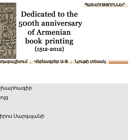
Տուն
Օգնություն
ՆԱԽԱՊԱՏՎՈՒԹՅՈՒՆՆԵՐ
եղաբաշխում
Վերնագրեր Ա-Ֆ
Նյութի տեսակ
շխարհագիր
ոյց
իրոս Սարգսյանի