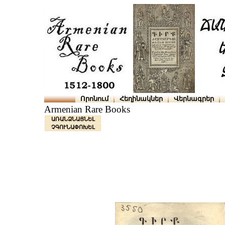
Որոնում
Հեղինակներ
Վերնագրեր
Armenian Rare Books
ԱՌԱՆՁՆԱՑՆԵԼ
ՉԳՈՒՆԱՓՈԽԵԼ