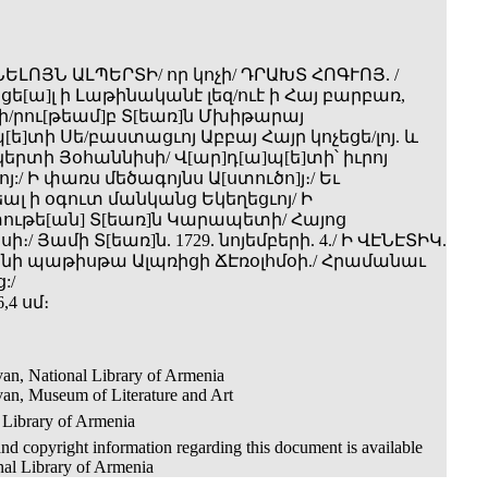
ԵԼՈՅՆ ԱԼՊԵՐՏԻ/ որ կոչի/ ԴՐԱԽՏ ՀՈԳՒՈՅ. /
[ա]լ ի Լաթինականէ լեզ/ուէ ի Հայ բարբառ,
րու[թեամ]բ Տ[եառ]ն Մխիթարայ
[ե]տի Սե/բաստացւոյ Աբբայ Հայր կոչեցե/լոյ. և
երտի Յօհաննիսի/ Վ[ար]դ[ա]պ[ե]տի՝ իւրոյ
:/ Ի փառս մեծագոյնս Ա[ստուծո]յ։/ Եւ
լ ի օգուտ մանկանց Եկեղեցւոյ/ Ի
ւթե[ան] Տ[եառ]ն Կարապետի/ Հայոց
։/ Յամի Տ[եառ]ն. 1729. նոյեմբերի. 4./ Ի ՎԷՆԷՏԻԿ.
նի պաթիսթա Ալպռիցի ՃԷռօլհմօի./ Հրամանաւ
:/
,4 սմ։
an, National Library of Armenia
an, Museum of Literature and Art
 Library of Armenia
nd copyright information regarding this document is available
nal Library of Armenia