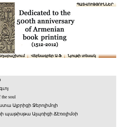
Տուն
Օգնություն
ՆԱԽԱՊԱՏՎՈՒԹՅՈՒՆՆԵՐ
եղաբաշխում
Վերնագրեր Ա-Ֆ
Նյութի տեսակ
ծ
ւոյ
 the soul
տա Ալբրիցի Ջերոլիմոյի
 պաթիսթա Ալպռիցի ՃԷռօլիմօի