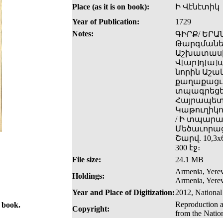
Place (as it is on book):
Ի Վէնէտիկ
Year of Publication:
1729
Notes:
ԳԻՐՔ/ ԵՐԱՆ
Թարգմանեցե
Աշխատասի/
Վ[ար]դ[ա]պ
նորին Աշակ
քաղաքացւոյ
տպագրեցեա
Հայրապետո
Կաթուղիկոսի
/ Ի տպարա
Մեծաւորաց
Շարվ. 10,3x6
300 էջ։
File size:
24.1 MB
Armenia, Yerev
Holdings:
Armenia, Yerev
Year and Place of Digitization:
2012, National
Reproduction a
e book.
Copyright:
from the Natio