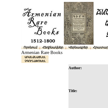
Որոնում
Հեղինակներ
Վերնագրեր
Հրատար
Armenian Rare Books
ԱՌԱՆՁՆԱՑՆԵԼ
ՉԳՈՒՆԱՓՈԽԵԼ
Author:
Title: