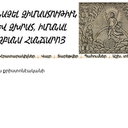
Հրատարակիչներ
Վայր
Տարեթվեր
Պահումներ
Աշխ․ տ
ն քրիստոնէականի