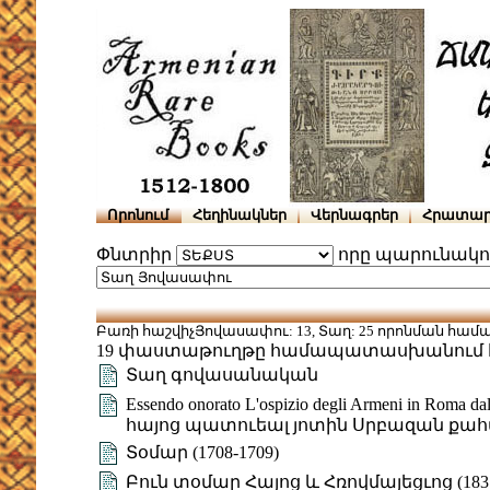
Որոնում
Հեղինակներ
Վերնագրեր
Հրատար
Փնտրիր
որը պարունակո
Բառի հաշվիչՅովասափու: 13, Տաղ: 25 որոնման համ
19 փաստաթուղթը համապատասխանում 
Տաղ գովասանական
Essendo onorato L'ospizio degli Armeni in Roma 
հայոց պատուեալ յոտին Սրբազան քա
Տօմար (1708-1709)
Բուն տօմար Հայոց և Հռովմայեցւոց (183