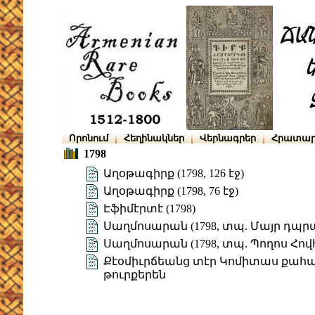
Որոնում
Հեղինակներ
Վերնագրեր
Հրատար
1798
Աղօթագիրք (1798, 126 էջ)
Աղօթագիրք (1798, 76 էջ)
Էֆիմէրտէ (1798)
Սաղմոսարան (1798, տպ. Մայր դպ
Սաղմոսարան (1798, տպ. Պողոս Հո
Քէօմիւրճեանց տէր Կոմիտաս քահա
թուրքերեն