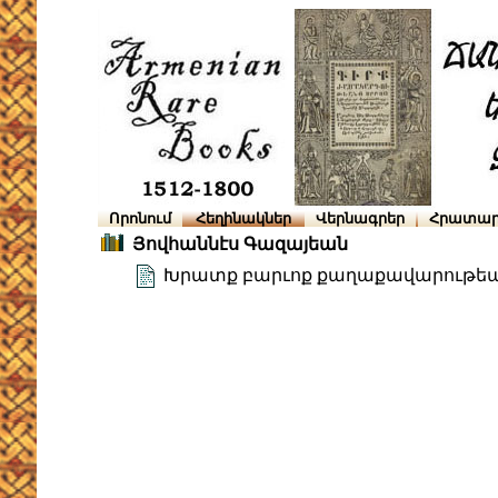
Որոնում
Հեղինակներ
Վերնագրեր
Հրատար
Յովհաննէս Գազայեան
Խրատք բարւոք քաղաքավարութե