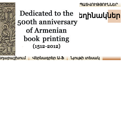
Տուն
Օգնություն
ՆԱԽԱՊԱՏՎՈՒԹՅՈՒՆՆԵՐ
հեղինակներ
եղաբաշխում
Վերնագրեր Ա-Ֆ
Նյութի տեսակ