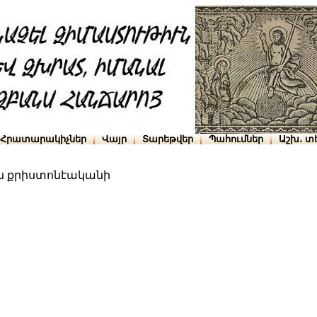
Հրատարակիչներ
Վայր
Տարեթվեր
Պահումներ
Աշխ․ տ
ն քրիստոնէականի