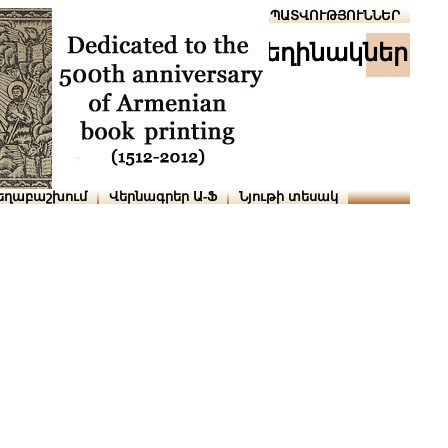
Տուն
Օգնություն
ՆԱԽԱՊԱՏՎՈՒԹՅՈՒՆՆԵՐ
հեղինակներ
եղաբաշխում
Վերնագրեր Ա-Ֆ
Նյութի տեսակ