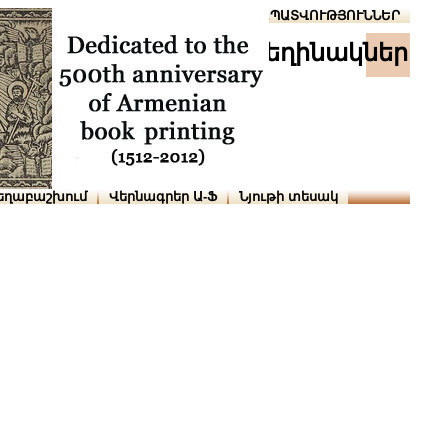
Տուն
Օգնություն
ՆԱԽԱՊԱՏՎՈՒԹՅՈՒՆՆԵՐ
հեղինակներ
եղաբաշխում
Վերնագրեր Ա-Ֆ
Նյութի տեսակ