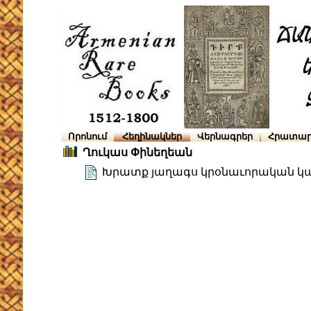
Որոնում
Հեղինակներ
Վերնագրեր
Հրատար
Ղուկաս Փինեղեան
Խրատք յաղագս կրօնաւորական կ