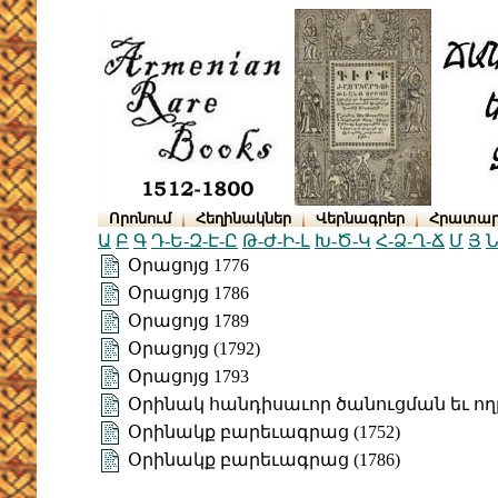
Որոնում
Հեղինակներ
Վերնագրեր
Հրատար
Ա
Բ
Գ
Դ-Ե-Զ-Է-Ը
Թ-Ժ-Ի-Լ
Խ-Ծ-Կ
Հ-Ձ-Ղ-Ճ
Մ
Յ
Ն
Օրացոյց 1776
Օրացոյց 1786
Օրացոյց 1789
Օրացոյց (1792)
Օրացոյց 1793
Օրինակ հանդիսաւոր ծանուցման եւ ողբո
Օրինակք բարեւագրաց (1752)
Օրինակք բարեւագրաց (1786)