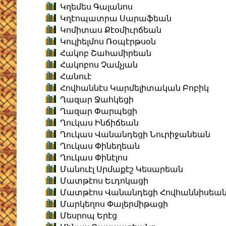
Կղեմես Գալանոս
Կղէոպատրա Սարաֆեան
Կոմիտաս Քէօմիւրճեան
Կուլիելմոս Ռօպէրթսօն
Հակոբ Շահամիրեան
Հակոբոս Չամչյան
Հանուէ
Հովհաննէս Կարմելիտական Բոբիկ
Ղազար Ջահկեցի
Ղազար Փարպեցի
Ղուկաս Ինճիճեան
Ղուկաս Վանանդեցի Նուրիջանեան
Ղուկաս Փինեղեան
Ղուկաս Փինէլոս
Մանուէլ Սրմաքէշ Կեսարեան
Մատթէոս Եւդոկացի
Մատթէոս Վանանդեցի Հովհաննիսեա
Մարկեղոս Փալերմիթացի
Մեսրոպ Երէց