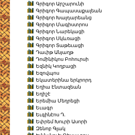
Գրիգոր Արշարունի
Գրիգոր Գապասաքալեան
Գրիգոր Խալդարեանց
Գրիգոր Մագիստրոս
Գրիգոր Նարեկացի
Գրիգոր Սկևռացի
Գրիգոր Տաթեւացի
Դաւիթ Անյաղթ
Դոմինիկոս Բոհուրսի
Եզնիկ Կողբացի
Եզովպոս
Եկատերինա երկրորդ
Եղիա Էնտազեան
Եղիշէ
Երեմիա Մեղրեցի
Եւագր
Եւգինէոս Դ.
Եփրեմ Խուրի Ասորի
Զենոբ Գլակ