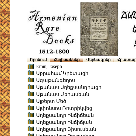
Որոնում
Հեղինակներ
Վերնագրեր
Հրատար
Emin, Joseph
Աբրահամ Կրետացի
Ագաթանգեղոս
Աթանաս Աղեքսանդրացի
Աթանաս Մերասեան
Ալբերտ Մեծ
Ալփոնսոս Ռոտրիկվեց
Աղեքսանդր Ինճիճեան
Աղեքսանդր Ինճիճյան
Աղեքսանդր Յիսուսեան