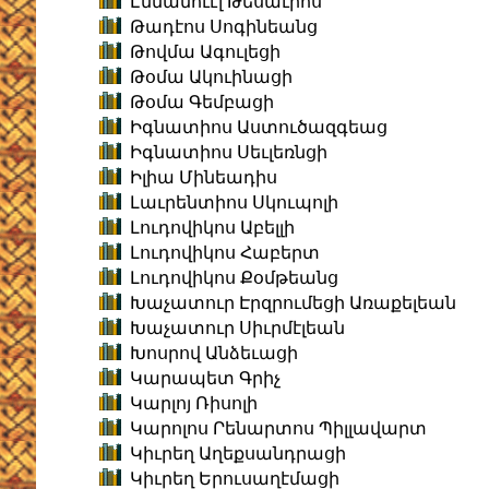
Էմմանուէլ Թեսաւրոս
Թադէոս Սոգինեանց
Թովմա Ագուլեցի
Թօմա Ակուինացի
Թօմա Գեմբացի
Իգնատիոս Աստուծազգեաց
Իգնատիոս Սեւլեռնցի
Իլիա Մինեադիս
Լաւրենտիոս Սկուպոլի
Լուդովիկոս Աբելլի
Լուդովիկոս Հաբերտ
Լուդովիկոս Քօմթեանց
Խաչատուր Էրզրումեցի Առաքելեան
Խաչատուր Սիւրմէլեան
Խոսրով Անձեւացի
Կարապետ Գրիչ
Կարլոյ Ռիսոլի
Կարոլոս Րենարտոս Պիլլավարտ
Կիւրեղ Աղեքսանդրացի
Կիւրեղ Երուսաղէմացի