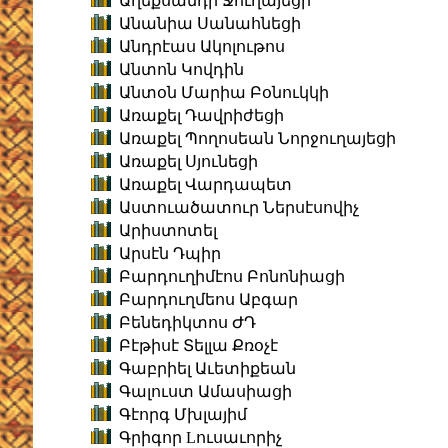
Աղեքսանդր Ջուղայեցի
Անանիա Սանահնեցի
Անդրէաս Ակոլութոս
Անտոն Կովդին
Անտօն Մարիա Բօնուկկի
Առաքել Դավրիժեցի
Առաքել Պողոսեան Նորջուղայեցի
Առաքել Սյունեցի
Առաքել Վարդապետ
Աստուածատուր Ներսէսովիչ
Արիստոտել
Արսէն Դպիր
Բարդուղիմէոս Բոնոնիացի
Բարդուղմեոս Աբգար
Բենեդիկտոս ԺԴ
Բէթիսէ Տելլա Քռօչէ
Գաբրիել Աւետիքեան
Գալուստ Ամասիացի
Գէորգ Մխլայիմ
Գրիգոր Lուսաւորիչ