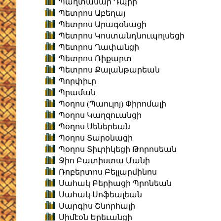
Պաղտասար Դպիր
Պետրոս Աբեղայ
Պետրոս Արագօնացի
Պետրոս Կոստանդնուպոլսեցի
Պետրոս Ղափանցի
Պետրոս Ռիքարտ
Պետրոս Քալանթարեան
Պորփիւր
Պրաման
Պօղոս (Պաուլոյ) Փիրոմալի
Պօղոս Կաղզուանցի
Պօղոս Սեներեան
Պօղոս Տարօնացի
Պօղոս Տիւրիկեցի Թորոսեան
Ջիո Բատիստա Մանի
Ռոբերտոս Բելլարմինոս
Սահակ Բերիացի Պրոնեան
Սահակ Սոֆեալեան
Սարգիս Շնորհալի
Սիմէօն Երեւանցի