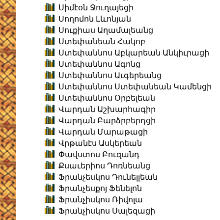
Սիմէօն Ջուղայեցի
Սողոմոն Լևոնյան
Սուքիաս Աղամալեանց
Ստեփանեան Հակոբ
Ստեփաննոս Աբկարեան Անկիւրացի
Ստեփաննոս Ագոնց
Ստեփաննոս Աւգերեանց
Ստեփաննոս Ստեփանեան Կամենցի
Ստեփաննոս Օրբելեան
Վարդան Աշխարհագիր
Վարդան Բարձրբերդցի
Վարդան Մարաթացի
Վրթանէս Ասկերեան
Փավստոս Բուզանդ
Քսաւերիոս Դոռնեանց
Ֆրանչեսկոս Դունելլեան
Ֆրանչեսքոյ Ֆենելոն
Ֆրանչիսկոս Ռիվոլա
Ֆրանչիսկոս Սալեզացի