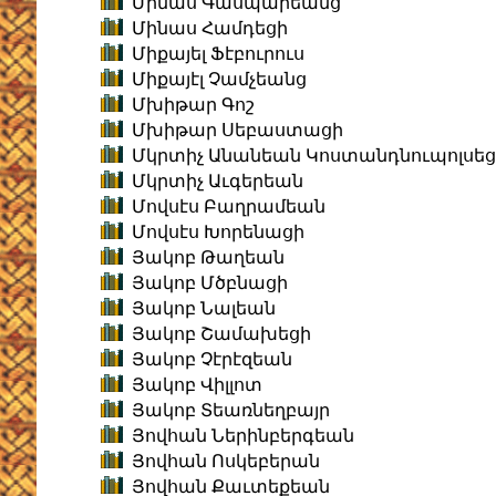
Մինաս Գասպարեանց
Մինաս Համդեցի
Միքայել Ֆէբուրուս
Միքայէլ Չամչեանց
Մխիթար Գոշ
Մխիթար Սեբաստացի
Մկրտիչ Անանեան Կոստանդնուպոլսեց
Մկրտիչ Աւգերեան
Մովսէս Բաղրամեան
Մովսէս Խորենացի
Յակոբ Թաղեան
Յակոբ Մծբնացի
Յակոբ Նալեան
Յակոբ Շամախեցի
Յակոբ Չէրէզեան
Յակոբ Վիլլոտ
Յակոբ Տեառնեղբայր
Յովհան Ներինբերգեան
Յովհան Ոսկեբերան
Յովհան Քաւտեքեան