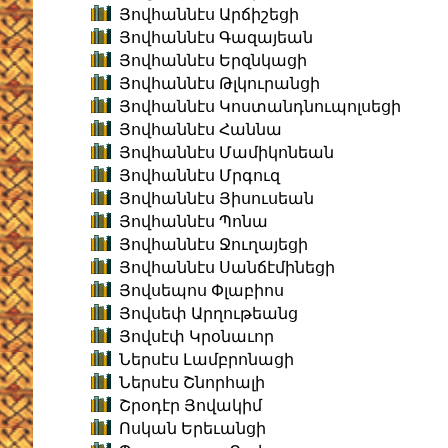
Յովհաննէս Արճիշեցի
Յովհաննէս Գազայեան
Յովհաննէս Երզնկացի
Յովհաննէս Թլկուրանցի
Յովհաննէս Կոստանդնուպոլսեցի
Յովհաննէս Հաննա
Յովհաննէս Մամիկոնեան
Յովհաննէս Մրգուզ
Յովհաննէս Յիսուսեան
Յովհաննէս Պոնա
Յովհաննէս Ջուղայեցի
Յովհաննէս Սանճէմինեցի
Յովսեպոս Փլաբիոս
Յովսեփ Արղութեանց
Յովսէփ Կրօնաւոր
Ներսէս Լամբրոնացի
Ներսէս Շնորհալի
Շրօդէր Յովակիմ
Ոսկան Երեւանցի