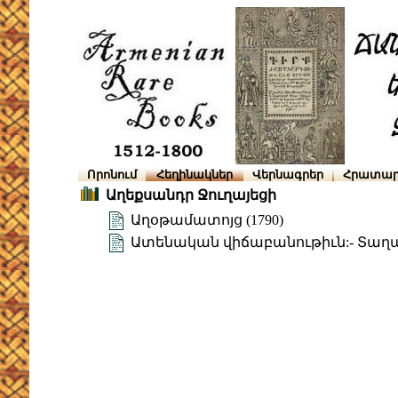
Որոնում
Հեղինակներ
Վերնագրեր
Հրատար
Աղեքսանդր Ջուղայեցի
Աղօթամատոյց (1790)
Ատենական վիճաբանութիւն:- Տաղ