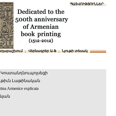
Տուն
Օգնություն
ՆԱԽԱՊԱՏՎՈՒԹՅՈՒՆՆԵՐ
եղաբաշխում
Վերնագրեր Ա-Ֆ
Նյութի տեսակ
 Կոստանդնուպոլսեցի
ւթիւն Լաթինական
ina Armenice explicata
նյան