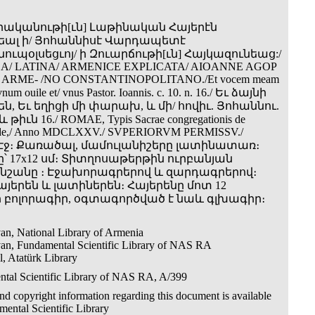
երականութի[ւն] Լաթինական Հայերէն
ալ ի/ Յոհաննիսէ Վարդապետէ
ւպօլսեցւոյ/ ի Զուարճութի[ւն] Հայկազունեաց:/
/ LATINA/ ARMENICE EXPLICATA/ AIOANNE AGOP
ARME- /NO CONSTANTINOPOLITANO./Et vocem meam
t vnum ouile et/ vnus Pastor. Ioannis. c. 10. n. 16./ Եւ ձայնի
են, Եւ եղիցի մի փարախ, և մի/ հովիւ. Յոհաննու.
 թիւն 16./ ROMAE, Typis Sacrae congregationis de
Fide,/ Anno MDCLXXV./ SVPERIORVM PERMISSV./
17)էջ։ Քառածալ, մամուլանիշերը լատինատառ։
՝ 17x12 սմ։ Տիտղոսաթերթին ուրբանյան
շանը ։ Էջախորագրերով և զարդագրերով։
յերեն և լատիներեն։ Հայերենը մոտ 12
բոլորագիր, օգտագործված է նաև գլխագիր։
an, National Library of Armenia
an, Fundamental Scientific Library of NAS RA
l, Atatürk Library
tal Scientific Library of NAS RA, A/399
d copyright information regarding this document is available
ental Scientific Library