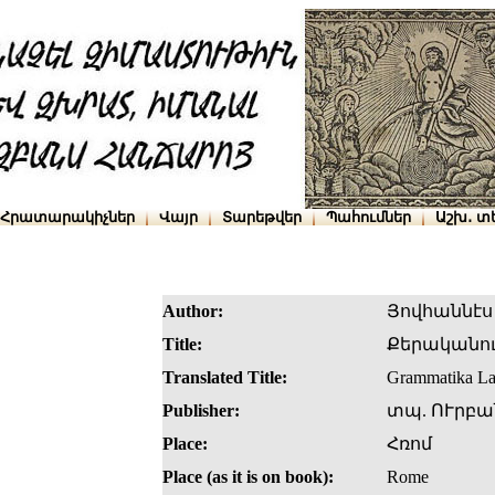
Հրատարակիչներ
Վայր
Տարեթվեր
Պահումներ
Աշխ․ տ
Author:
Յովհաննէս
Title:
Քերականո
Translated Title:
Grammatika Lat
Publisher:
տպ. ՈՒրբա
Place:
Հռոմ
Place (as it is on book):
Rome