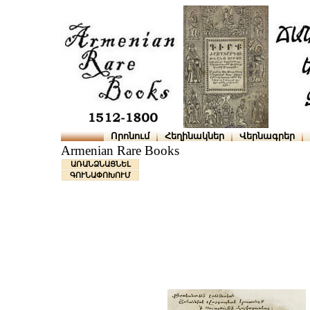
Որոնում
Հեղինակներ
Վերնագրեր
Armenian Rare Books
ԱՌԱՆՁՆԱՑՆԵԼ
ԳՈՒՆԱՓՈԽՈՒՄ