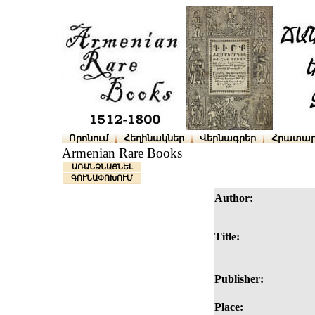
Որոնում
Հեղինակներ
Վերնագրեր
Հրատար
Armenian Rare Books
ԱՌԱՆՁՆԱՑՆԵԼ
ԳՈՒՆԱՓՈԽՈՒՄ
Author:
Title:
Publisher:
Place: