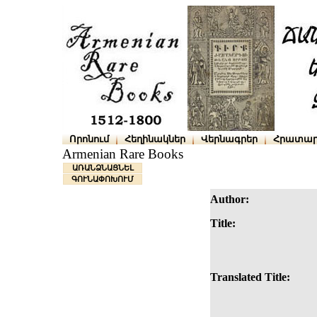
Որոնում
Հեղինակներ
Վերնագրեր
Հրատար
Armenian Rare Books
ԱՌԱՆՁՆԱՑՆԵԼ
ԳՈՒՆԱՓՈԽՈՒՄ
Author:
Title:
Translated Title: