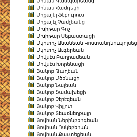
Մինաս Գասպարեանց
Մինաս Համդեցի
Միքայել Ֆէբուրուս
Միքայէլ Չամչեանց
Մխիթար Գոշ
Մխիթար Սեբաստացի
Մկրտիչ Անանեան Կոստանդնուպոլսեց
Մկրտիչ Աւգերեան
Մովսէս Բաղրամեան
Մովսէս Խորենացի
Յակոբ Թաղեան
Յակոբ Մծբնացի
Յակոբ Նալեան
Յակոբ Շամախեցի
Յակոբ Չէրէզեան
Յակոբ Վիլլոտ
Յակոբ Տեառնեղբայր
Յովհան Ներինբերգեան
Յովհան Ոսկեբերան
Յովհան Քաւտեքեան