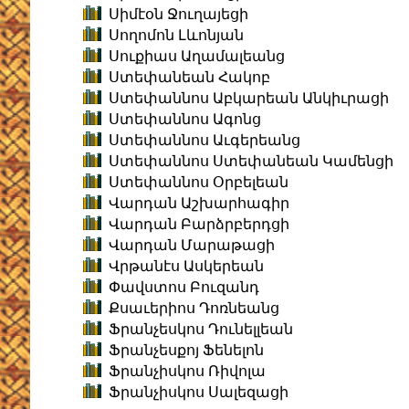
Սիմէօն Ջուղայեցի
Սողոմոն Լևոնյան
Սուքիաս Աղամալեանց
Ստեփանեան Հակոբ
Ստեփաննոս Աբկարեան Անկիւրացի
Ստեփաննոս Ագոնց
Ստեփաննոս Աւգերեանց
Ստեփաննոս Ստեփանեան Կամենցի
Ստեփաննոս Օրբելեան
Վարդան Աշխարհագիր
Վարդան Բարձրբերդցի
Վարդան Մարաթացի
Վրթանէս Ասկերեան
Փավստոս Բուզանդ
Քսաւերիոս Դոռնեանց
Ֆրանչեսկոս Դունելլեան
Ֆրանչեսքոյ Ֆենելոն
Ֆրանչիսկոս Ռիվոլա
Ֆրանչիսկոս Սալեզացի