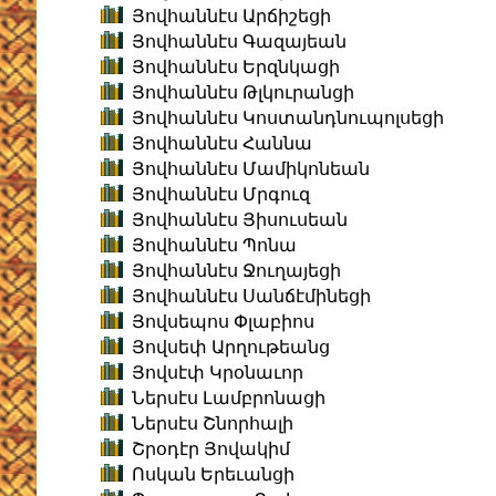
Յովհաննէս Արճիշեցի
Յովհաննէս Գազայեան
Յովհաննէս Երզնկացի
Յովհաննէս Թլկուրանցի
Յովհաննէս Կոստանդնուպոլսեցի
Յովհաննէս Հաննա
Յովհաննէս Մամիկոնեան
Յովհաննէս Մրգուզ
Յովհաննէս Յիսուսեան
Յովհաննէս Պոնա
Յովհաննէս Ջուղայեցի
Յովհաննէս Սանճէմինեցի
Յովսեպոս Փլաբիոս
Յովսեփ Արղութեանց
Յովսէփ Կրօնաւոր
Ներսէս Լամբրոնացի
Ներսէս Շնորհալի
Շրօդէր Յովակիմ
Ոսկան Երեւանցի