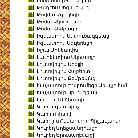
Էմմանուէլ Թեսաւրոս
Թադէոս Սոգինեանց
Թովմա Ագուլեցի
Թօմա Ակուինացի
Թօմա Գեմբացի
Իգնատիոս Աստուծազգեաց
Իգնատիոս Սեւլեռնցի
Իլիա Մինեադիս
Լաւրենտիոս Սկուպոլի
Լուդովիկոս Աբելլի
Լուդովիկոս Հաբերտ
Լուդովիկոս Քօմթեանց
Խաչատուր Էրզրումեցի Առաքելեան
Խաչատուր Սիւրմէլեան
Խոսրով Անձեւացի
Կարապետ Գրիչ
Կարլոյ Ռիսոլի
Կարոլոս Րենարտոս Պիլլավարտ
Կիւրեղ Աղեքսանդրացի
Կիւրեղ Երուսաղէմացի