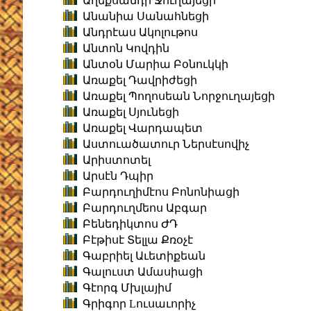
Աղեքսանդր Ջուղայեցի
Անանիա Սանահնեցի
Անդրէաս Ակոլութոս
Անտոն Կովդին
Անտօն Մարիա Բօնուկկի
Առաքել Դավրիժեցի
Առաքել Պողոսեան Նորջուղայեցի
Առաքել Սյունեցի
Առաքել Վարդապետ
Աստուածատուր Ներսէսովիչ
Արիստոտել
Արսէն Դպիր
Բարդուղիմէոս Բոնոնիացի
Բարդուղմեոս Աբգար
Բենեդիկտոս ԺԴ
Բէթիսէ Տելլա Քռօչէ
Գաբրիել Աւետիքեան
Գալուստ Ամասիացի
Գէորգ Մխլայիմ
Գրիգոր Lուսաւորիչ