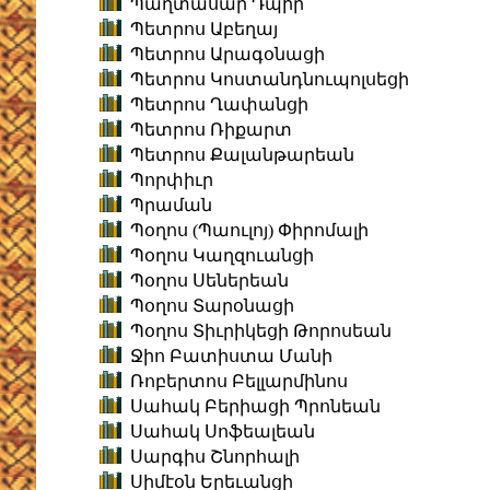
Պաղտասար Դպիր
Պետրոս Աբեղայ
Պետրոս Արագօնացի
Պետրոս Կոստանդնուպոլսեցի
Պետրոս Ղափանցի
Պետրոս Ռիքարտ
Պետրոս Քալանթարեան
Պորփիւր
Պրաման
Պօղոս (Պաուլոյ) Փիրոմալի
Պօղոս Կաղզուանցի
Պօղոս Սեներեան
Պօղոս Տարօնացի
Պօղոս Տիւրիկեցի Թորոսեան
Ջիո Բատիստա Մանի
Ռոբերտոս Բելլարմինոս
Սահակ Բերիացի Պրոնեան
Սահակ Սոֆեալեան
Սարգիս Շնորհալի
Սիմէօն Երեւանցի