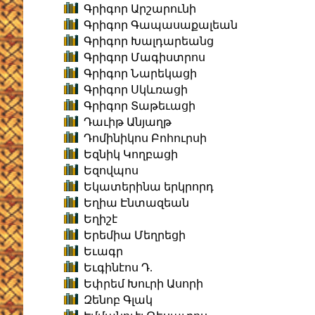
Գրիգոր Արշարունի
Գրիգոր Գապասաքալեան
Գրիգոր Խալդարեանց
Գրիգոր Մագիստրոս
Գրիգոր Նարեկացի
Գրիգոր Սկևռացի
Գրիգոր Տաթեւացի
Դաւիթ Անյաղթ
Դոմինիկոս Բոհուրսի
Եզնիկ Կողբացի
Եզովպոս
Եկատերինա երկրորդ
Եղիա Էնտազեան
Եղիշէ
Երեմիա Մեղրեցի
Եւագր
Եւգինէոս Դ.
Եփրեմ Խուրի Ասորի
Զենոբ Գլակ