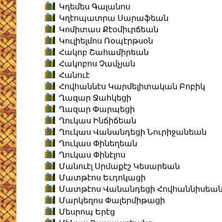
Կղեմես Գալանոս
Կղէոպատրա Սարաֆեան
Կոմիտաս Քէօմիւրճեան
Կուլիելմոս Ռօպէրթսօն
Հակոբ Շահամիրեան
Հակոբոս Չամչյան
Հանուէ
Հովհաննէս Կարմելիտական Բոբիկ
Ղազար Ջահկեցի
Ղազար Փարպեցի
Ղուկաս Ինճիճեան
Ղուկաս Վանանդեցի Նուրիջանեան
Ղուկաս Փինեղեան
Ղուկաս Փինէլոս
Մանուէլ Սրմաքէշ Կեսարեան
Մատթէոս Եւդոկացի
Մատթէոս Վանանդեցի Հովհաննիսեա
Մարկեղոս Փալերմիթացի
Մեսրոպ Երէց