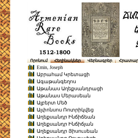
Որոնում
Հեղինակներ
Վերնագրեր
Հրատար
Emin, Joseph
Աբրահամ Կրետացի
Ագաթանգեղոս
Աթանաս Աղեքսանդրացի
Աթանաս Մերասեան
Ալբերտ Մեծ
Ալփոնսոս Ռոտրիկվեց
Աղեքսանդր Ինճիճեան
Աղեքսանդր Ինճիճյան
Աղեքսանդր Յիսուսեան