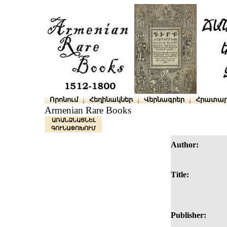
Որոնում
Հեղինակներ
Վերնագրեր
Հրատար
Armenian Rare Books
ԱՌԱՆՁՆԱՑՆԵԼ
ԳՈՒՆԱՓՈԽՈՒՄ
Author:
Title:
Publisher: