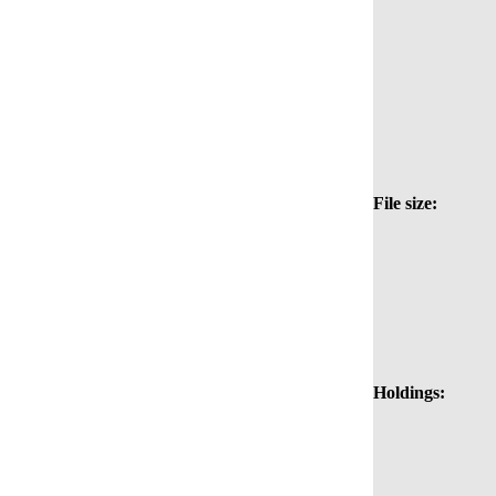
File size:
Holdings: