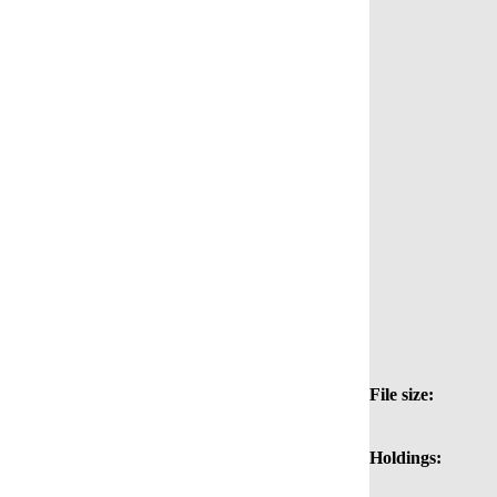
File size:
Holdings: