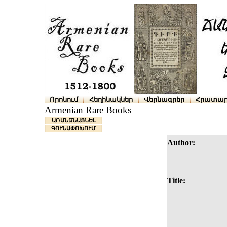
Որոնում
Հեղինակներ
Վերնագրեր
Հրատար
Armenian Rare Books
ԱՌԱՆՁՆԱՑՆԵԼ
ԳՈՒՆԱՓՈԽՈՒՄ
Author:
Title: